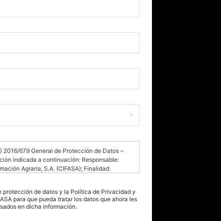
2016/679 General de Protección de Datos –
ación indicada a continuación: Responsable:
rmación Agraria, S.A. (CIFASA); Finalidad:
ación o consulta sobre los distintos servicios
ión: consentimiento expreso del interesado;
e protección de datos y la Política de Privacidad y
sterisco (*) son de cumplimentación obligatoria
ASA para que pueda tratar los datos que ahora les
acto con usted y atender su petición de solicitud
resados en dicha información.
ulta. Su negativa a suministrarlos impedirá que