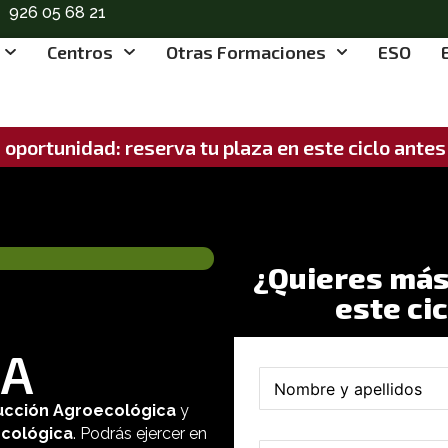
926 05 68 21
Centros
Otras Formaciones
ESO
 oportunidad: reserva tu plaza en este ciclo ante
¿Quieres más
este ci
CA
*
N
*
o
N
oducción Agroecológica
y
m
o
b
ecológica
. Podrás ejercer en
m