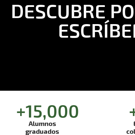
DESCUBRE POR
ESCRÍBE
+
15,000
+
Alumnos
graduados
co