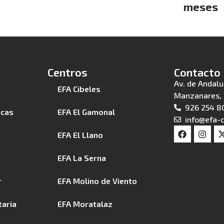
meses
Centros
Contacto
Av. de Andalu
EFA Cibeles
Manzanares, 
926 254 8
icas
EFA El Gamonal
info@efa-c
EFA El Llano
EFA La Serna
r
EFA Molino de Viento
taria
EFA Moratalaz