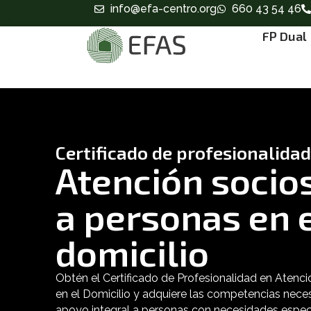
info@efa-centro.org
660 43 54 46
FP Dual
Certificado de profesionalidad
Atención socio
a personas en 
domicilio
Obtén el Certificado de Profesionalidad en Atenci
en el Domicilio y adquiere las competencias nece
apoyo integral a personas con necesidades especia