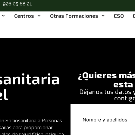
926 05 68 21
Centros
Otras Formaciones
ESO
sanitaria
¿Quieres más
esta
el
Déjanos tus datos
contigo
N
ón Sociosanitaria a Personas
o
m
sarias para proporcionar
b
les de salud física, psíquica