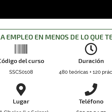
e
d
a
t
o
s
*
 EMPLEO EN MENOS DE LO QUE T
Código del curso
Duración
SSCS0108
480 teóricas + 120 prác
Lugar
Teléfono