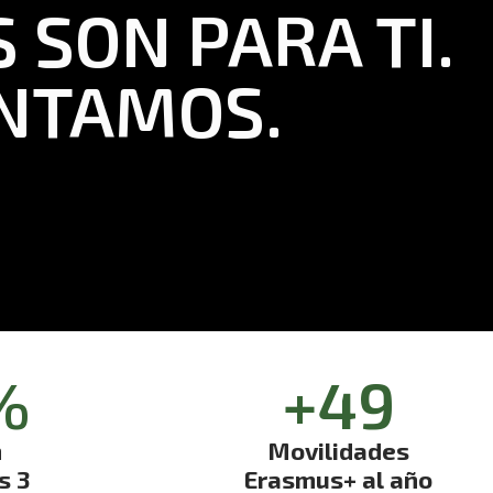
 SON PARA TI.
ONTAMOS.
%
+
50
n
Movilidades
s 3
Erasmus+ al año