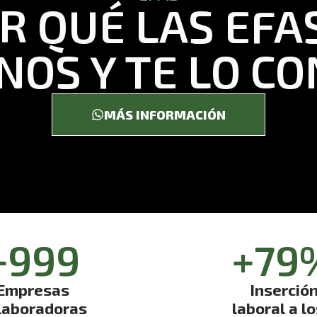
 QUÉ LAS EFAS
NOS Y TE LO C
MÁS INFORMACIÓN
1,000
+
80
Empresas
Inserció
laboradoras
laboral a lo