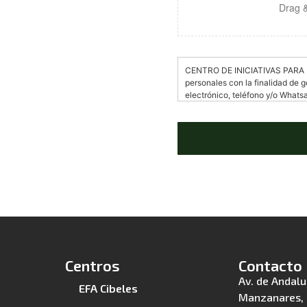
Drag &
a
o
f
e
r
CENTRO DE INICIATIVAS PARA L
t
personales con la finalidad de g
a
electrónico, teléfono y/o Whatsa
consentimiento explícito al trat
derechos de acceso, rectificació
escrito dirigido a CIFASA, Av.
correo electrónico a efasclmad
tus datos, consulta nuestra Polí
Centros
Contacto
Av. de Andalu
EFA Cibeles
Manzanares, 