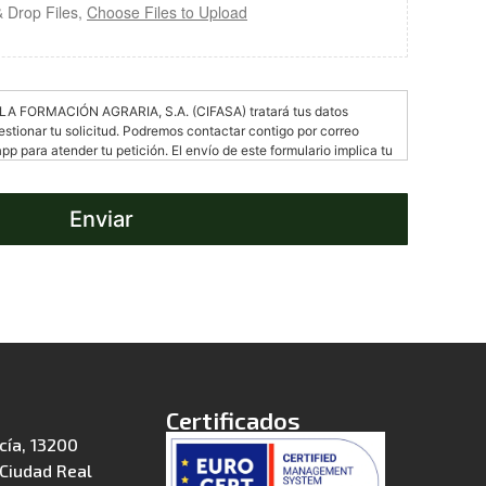
 Drop Files,
Choose Files to Upload
A FORMACIÓN AGRARIA, S.A. (CIFASA) tratará tus datos
estionar tu solicitud. Podremos contactar contigo por correo
pp para atender tu petición. El envío de este formulario implica tu
amiento de tus datos para la finalidad indicada. Puedes ejercer tus
n, supresión, oposición, limitación y portabilidad mediante
 de Andalucía, 13200 Manzanares, Ciudad Real o enviando un
Enviar
rid@efa-centro.org. Para más información sobre cómo tratamos
tica de Privacidad.
Certificados
cía, 13200
Ciudad Real