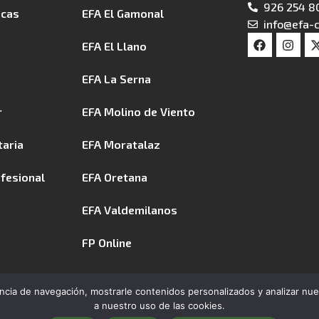
926 254 8
icas
EFA El Gamonal
info@efa-c
EFA El Llano
EFA La Serna
r
EFA Molino de Viento
taria
EFA Moratalaz
ofesional
EFA Oretana
EFA Valdemilanos
FP Online
cia de navegación, mostrarle contenidos personalizados y analizar nuest
a nuestro uso de las cookies.