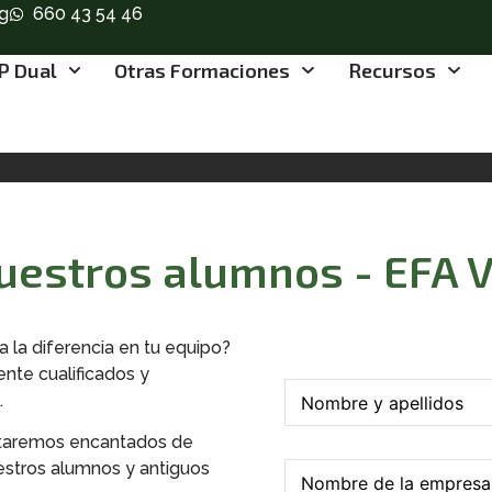
g
660 43 54 46
P Dual
Otras Formaciones
Recursos
nuestros alumnos - EFA 
 la diferencia en tu equipo?
w
nte cualificados y
N
o
.
o
r
m
d
Estaremos encantados de
b
)
N
uestros alumnos y antiguos
r
o
o