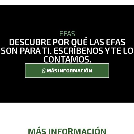
adicional; Información adicional: puede consultar aquí nuestra
d
Política de Privacidad
.
a
t
o
s
EFAS
*
DESCUBRE POR QUÉ LAS EFAS
SON PARA TI. ESCRÍBENOS Y TE LO
CONTAMOS.
MÁS INFORMACIÓN
MÁS INFORMACIÓN