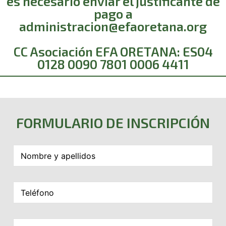
es necesario enviar el justificante de
pago a
administracion@efaoretana.org
CC Asociación EFA ORETANA: ES04
0128 0090 7801 0006 4411
FORMULARIO DE INSCRIPCIÓN
N
o
m
b
T
r
e
e
l
y
é
a
E
f
p