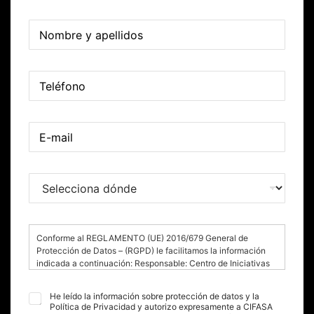
N
o
m
b
T
r
e
e
l
y
é
a
E
f
p
-
o
e
m
n
l
a
o
l
S
i
*
i
e
l
d
l
*
o
e
s
c
*
Conforme al REGLAMENTO (UE) 2016/679 General de
c
Protección de Datos – (RGPD) le facilitamos la información
i
indicada a continuación: Responsable: Centro de Iniciativas
o
para la Formación Agraria, S.A. (CIFASA); Finalidad: gestionar
n
su solicitud de información o consulta sobre los distintos
P
He leído la información sobre protección de datos y la
a
servicios ofrecidos por CIFASA; Legitimación: consentimiento
Política de Privacidad y autorizo expresamente a CIFASA
r
d
expreso del interesado; Datos: los datos marcados con