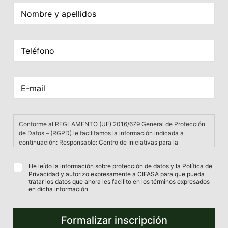
N
o
m
b
T
r
e
e
l
y
é
a
a
E
f
p
p
-
o
e
e
m
n
l
l
a
o
l
l
i
*
i
i
Conforme al REGLAMENTO (UE) 2016/679 General de Protección
l
d
d
de Datos – (RGPD) le facilitamos la información indicada a
*
o
o
continuación: Responsable: Centro de Iniciativas para la
s
s
Formación Agraria, S.A. (CIFASA); Finalidad: gestionar su solicitud
d
*
de información o consulta sobre los distintos servicios ofrecidos
P
He leído la información sobre protección de datos y la Política de
a
por CIFASA; Legitimación: consentimiento expreso del interesado;
Privacidad y autorizo expresamente a CIFASA para que pueda
r
t
Datos: los datos marcados con asterisco (*) son de
tratar los datos que ahora les facilito en los términos expresados
o
cumplimentación obligatoria a fin de poder ponernos en contacto
o
en dicha información.
t
con usted y atender su petición de solicitud de contacto,
s
e
información o consulta. Su negativa a suministrarlos impedirá que
P
c
podamos atender su solicitud; Destinatarios: no se cederán datos a
r
Formalizar inscripción
c
terceros, salvo obligación legal o previa autorización de los